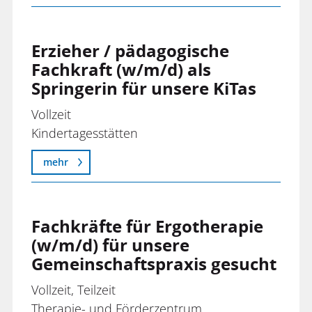
IT / EDV
Kinderpfleger*in
Erzieher / pädagogische
Kindheitspädagoge
Fachkraft (w/m/d) als
Springerin für unsere KiTas
Köch*in
Logopäde*in
Vollzeit
Kindertagesstätten
Pädagogische Fachkräfte
Pfegehelfer
mehr
Pflegefachkräfte
Psycholog*in
Fachkräfte für Ergotherapie
Quereinsteiger*innen
(w/m/d) für unsere
Gemeinschaftspraxis gesucht
Sozialassistent*in
Vollzeit, Teilzeit
Sozialpädagog*innen/ Sozialarbeiter*innen
Therapie- und Förderzentrum