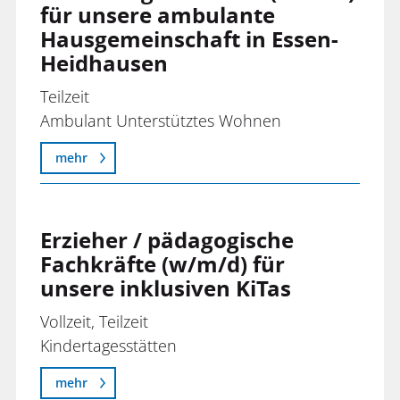
Geringfügige Beschäftigung
für unsere ambulante
Ehrenamt
Haustechnik
Hausgemeinschaft in Essen-
Integrationsassistenz
Ergotherapeut*in
Heidhausen
Hauswirtschaft
Leitung / Führungskraft
Erzieher*innen
Heilpädagogische Familienhilfe
Teilzeit
Nichtfachkraft
Freiwilliges Soziales Jahr
Ambulant Unterstütztes Wohnen
inCLOU - Inklusionsunternehmen
Gärtner*in
IT-Service
mehr
Haushaltskräfte
Kindertagesstätten
Haustechnik
Kita- und Schulbegleitung
Erzieher / pädagogische
Hauswirtschaft
Kompetenzzentrum Autismus
Fachkräfte (w/m/d) für
Heilerziehungspflege
unsere inklusiven KiTas
Öffentlichkeitsarbeit
Heilpädagoge
Vollzeit, Teilzeit
Tagesbetreuung
Heilerziehungspflege-Helfer
Kindertagesstätten
Therapie- und Förderzentrum
Integrationsassistenz
mehr
Verwaltung