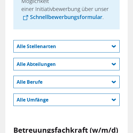
Möglichkeit
einer
Initiativbewerbung
über unser
Schnellbewerbungsformular
.
Alle Stellenarten
Ausbildung
Alle Abteilungen
Aushilfe
Ambulant Unterstütztes Wohnen
Duales Studium
Alle Berufe
Beratung
Ehrenamt
Ausbildung
Besondere Wohnformen
Alle Umfänge
Fachkraft
Aushilfe
Bildung und Freizeit
Teilzeit
Freiwilliges Soziales Jahr
Betreuungsassistent
Familienunterstützender Dienst
Vollzeit
Freizeitassistenz
Buchhaltung
Betreuungsfachkraft (w/m/d)
FASD-Zentrum