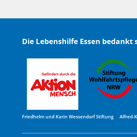
Die Lebenshilfe Essen bedankt s
Friedhelm und Karin Wessendorf Stiftung Alfred-Kr