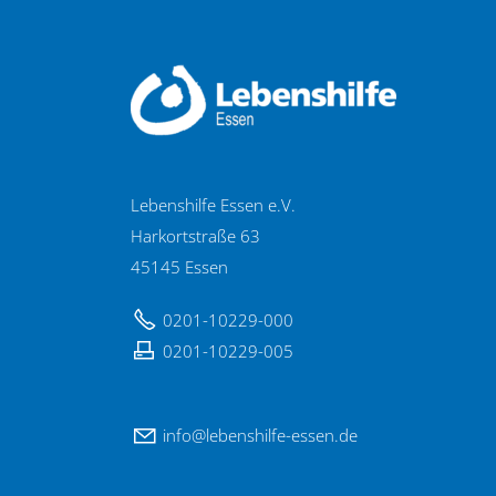
Lebenshilfe Essen e.V.
Harkortstraße 63
45145 Essen
0201-10229-000
0201-10229-005
nf
l
b
nsh
lf
-
ss
n
d