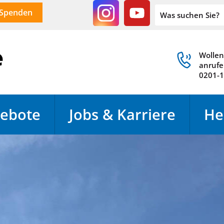
Spenden
Wollen
anrufe
0201-
ebote
Jobs & Karriere
He