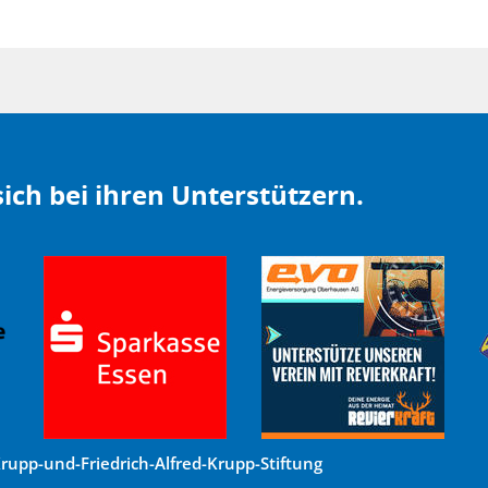
ich bei ihren Unterstützern.
upp-und-Friedrich-Alfred-Krupp-Stiftung